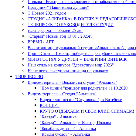
Польша - Кельце - очень красивое и незабываемое событи
Праздник-" Наши мамы лучшие"
С Новым 2021 годом!
СТУДИЯ «АЛЬТАНКА» В ГОСТЯХ У ПЕДАГОГИЧЕСК
ТЕЛЕПРОЕКТ О РУКОВОДИТЕЛЕ СТУДИИ
телепередача -- юбилей 25 лет
"Старый" Новый год 13.01 . 2023г.
ВРЕМЯ - АРТ
Воспитанница музыкальной студии «Альтанка» победила 
Ирина Стоян - 1 место, победитель республиканского кон
МЫ В ГОСТЯХ У ДРУЗЕЙ -- ВЕЧЕРНИЙ ВИТЕБСК
Наш стиль на конкурсе "Здравствуй мир 2023"
Наше лето -выступаем- никогда не унываем
ТВОРЧЕСТВО
Видеоматериалы - Вокалисты студии "Альтанка"
"Домашний "концерт для родителей 11.10.2020
Видеоматериалы - Студия "Альтанка"
Видео-клип песни "Смуглянка ", в Витебске
КОНЦЕРТ
КРУТО ОТДЫХАЕМ И СВОЙ КЛИП СНИМАЕМ!
"Каляда" - Альтанка
"Каляда" - Альтанка,г. Кельце, Польша
"Кораблик детства" - Альтанка
"Крылы буслоў" - Альтанка