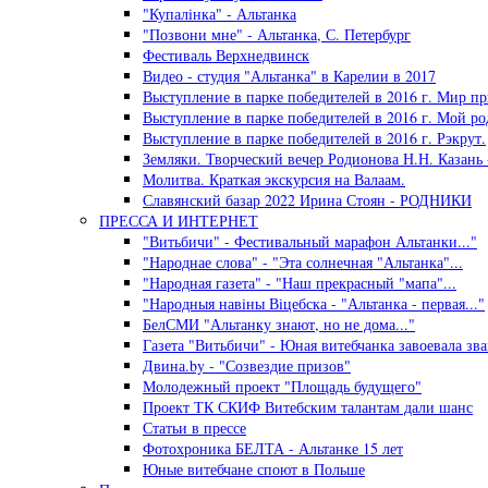
"Купалiнка" - Альтанка
"Позвони мне" - Альтанка, С. Петербург
Фестиваль Верхнедвинск
Видео - студия "Альтанка" в Карелии в 2017
Выступление в парке победителей в 2016 г. Мир пр
Выступление в парке победителей в 2016 г. Мой ро
Выступление в парке победителей в 2016 г. Рэкрут.
Земляки. Творческий вечер Родионова Н.Н. Казань 
Молитва. Краткая экскурсия на Валаам.
Славянский базар 2022 Ирина Стоян - РОДНИКИ
ПРЕССА И ИНТЕРНЕТ
"Витьбичи" - Фестивальный марафон Альтанки..."
"Народнае слова" - "Эта солнечная "Альтанка"...
"Народная газета" - "Наш прекрасный "мапа"...
"Народныя навiны Вiцебска - "Альтанка - первая..."
БелСМИ "Альтанку знают, но не дома..."
Газета "Витьбичи" - Юная витебчанка завоевала зван
Двина.by - "Созвездие призов"
Молодежный проект "Площадь будущего"
Проект ТК СКИФ Витебским талантам дали шанс
Статьи в прессе
Фотохроника БЕЛТА - Альтанке 15 лет
Юные витебчане споют в Польше