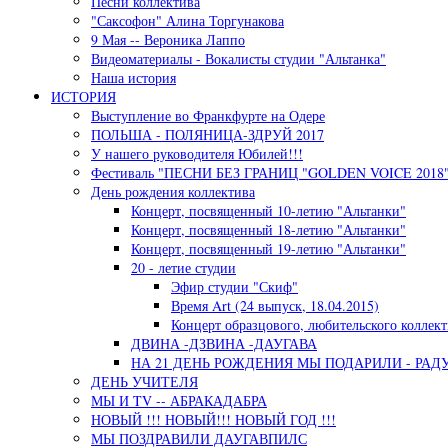
Песни коллектива
"Саксофон" Алина Торгунакова
9 Мая -- Вероника Лаппо
Видеоматериалы - Вокалисты студии "Альтанка"
Наша история
ИСТОРИЯ
Выступление во Франкфурте на Одере
ПОЛЬША - ПОЛЯНИЦА-ЗДРУЙ 2017
У нашего руководителя Юбилей!!!
Фестиваль "ПЕСНИ БЕЗ ГРАНИЦ "GOLDEN VOICE 2018"
День рождения коллектива
Концерт, посвященный 10-летию "Альтанки"
Концерт, посвященный 18-летию "Альтанки"
Концерт, посвященный 19-летию "Альтанки"
20 - летие студии
Эфир студии "Скиф"
Время Art (24 выпуск, 18.04.2015)
Концерт образцового, любительского коллект
ДВИНА -ДЗВИНА -ДАУГАВА
НА 21 ДЕНЬ РОЖДЕНИЯ МЫ ПОДАРИЛИ - РАД
ДЕНЬ УЧИТЕЛЯ
МЫ И TV -- АБРАКАДАБРА
НОВЫЙ !!! НОВЫЙ!!! НОВЫЙ ГОД !!!
МЫ ПОЗДРАВИЛИ ДАУГАВПИЛС