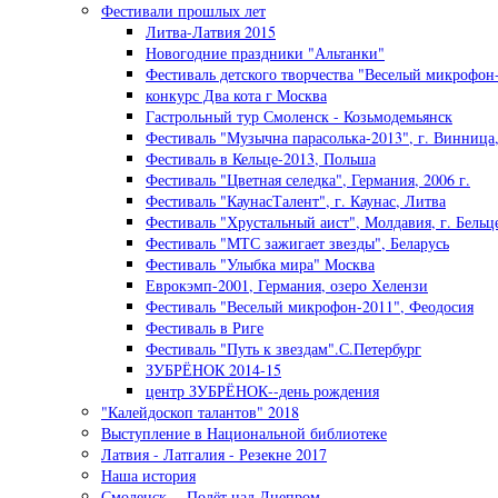
Фестивали прошлых лет
Литва-Латвия 2015
Новогодние праздники "Альтанки"
Фестиваль детского творчества "Веселый микрофон-
конкурс Два кота г Москва
Гастрольный тур Смоленск - Козьмодемьянск
Фестиваль "Музычна парасолька-2013", г. Винница
Фестиваль в Кельце-2013, Польша
Фестиваль "Цветная селедка", Германия, 2006 г.
Фестиваль "КаунасТалент", г. Каунас, Литва
Фестиваль "Хрустальный аист", Молдавия, г. Бельц
Фестиваль "МТС зажигает звезды", Беларусь
Фестиваль "Улыбка мира" Москва
Еврокэмп-2001, Германия, озеро Хелензи
Фестиваль "Веселый микрофон-2011", Феодосия
Фестиваль в Риге
Фестиваль "Путь к звездам".С.Петербург
ЗУБРЁНОК 2014-15
центр ЗУБРЁНОК--день рождения
"Калейдоскоп талантов" 2018
Выступление в Национальной библиотеке
Латвия - Латгалия - Резекне 2017
Наша история
Смоленск -- Полёт над Днепром