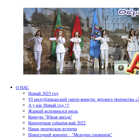
Перейти к основному содержанию
О НАС
Новый 2023 год
VI республиканский смотр-конкурс детского творчества «
А у нас Новый год !!!
Жаркий вспомнился июль
Конкурс "Юная звезда"
Концертные события май 2022
Наши творческие встречи
Новогодний концерт - "Мелодии снежинок"