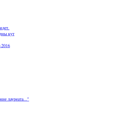
идет.
дны кут
-2016
ие лауреата..."