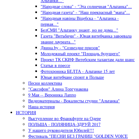
Альтанки..."
"Народнае слова" - "Эта солнечная "Альтанка"...
"Народная газета" - "Наш прекрасный "мапа"...
"Народныя навiны Вiцебска - "Альтанка -
первая..."
БелСМИ "Альтанку знают, но не дома..."
Газета "Витьбичи" - Юная витебчанка завоевала
звание лауреата..."
Двина.by - "Созвездие призов"
Молодежный проект "Площадь будущего"
Проект ТК СКИФ Витебским талантам дали шанс
Статьи в прессе
Фотохроника БЕЛТА - Альтанке 15 лет
Юные витебчане споют в Польше
Песни коллектива
"Саксофон" Алина Торгунакова
9 Мая -- Вероника Лаппо
Видеоматериалы - Вокалисты студии "Альтанка"
Наша история
ИСТОРИЯ
Выступление во Франкфурте на Одере
ПОЛЬША - ПОЛЯНИЦА-ЗДРУЙ 2017
У нашего руководителя Юбилей!!!
Фестиваль "ПЕСНИ БЕЗ ГРАНИЦ "GOLDEN VOICE