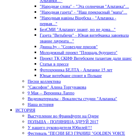
Альтанки..."
"Народнае слова" - "Эта солнечная "Альтанка"...
"Народная газета" - "Наш прекрасный "мапа"...
"Народныя навiны Вiцебска - "Альтанка -
первая..."
БелСМИ "Альтанку знают, но не дома..."
Газета "Витьбичи" - Юная витебчанка завоевала
звание лауреата..."
Двина.by - "Созвездие призов"
Молодежный проект "Площадь будущего"
Проект ТК СКИФ Витебским талантам дали шанс
Статьи в прессе
Фотохроника БЕЛТА - Альтанке 15 лет
Юные витебчане споют в Польше
Песни коллектива
"Саксофон" Алина Торгунакова
9 Мая -- Вероника Лаппо
Видеоматериалы - Вокалисты студии "Альтанка"
Наша история
ИСТОРИЯ
Выступление во Франкфурте на Одере
ПОЛЬША - ПОЛЯНИЦА-ЗДРУЙ 2017
У нашего руководителя Юбилей!!!
Фестиваль "ПЕСНИ БЕЗ ГРАНИЦ "GOLDEN VOICE