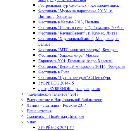
Гастрольный тур Смоленск - Козьмодемьянск
Фестиваль "Музычна парасолька-2013", г.
Винница, Украина
Фестиваль в Кельце-2013, Польша
Фестиваль "Цветная селедка", Германия, 2006 г.
Фестиваль "КаунасТалент", г. Каунас, Литва
Фестиваль "Хрустальный аист", Молдавия, г.
Бельце
Фестиваль "МТС зажигает звезды", Беларусь
Фестиваль "Улыбка мира" Москва
Еврокэмп-2001, Германия, озеро Хелензи
Фестиваль "Веселый микрофон-2011", Феодосия
Фестиваль в Риге
Фестиваль "Путь к звездам".С.Петербург
ЗУБРЁНОК 2014-15
центр ЗУБРЁНОК--день рождения
"Калейдоскоп талантов" 2018
Выступление в Национальной библиотеке
Латвия - Латгалия - Резекне 2017
Наша история
Смоленск -- Полёт над Днепром
о нас
ЗУБРЁНОК 2021 !!!