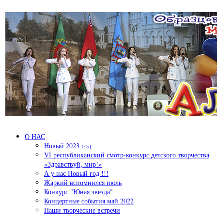
Перейти к основному содержанию
О НАС
Новый 2023 год
VI республиканский смотр-конкурс детского творчества
«Здравствуй, мир!»
А у нас Новый год !!!
Жаркий вспомнился июль
Конкурс "Юная звезда"
Концертные события май 2022
Наши творческие встречи