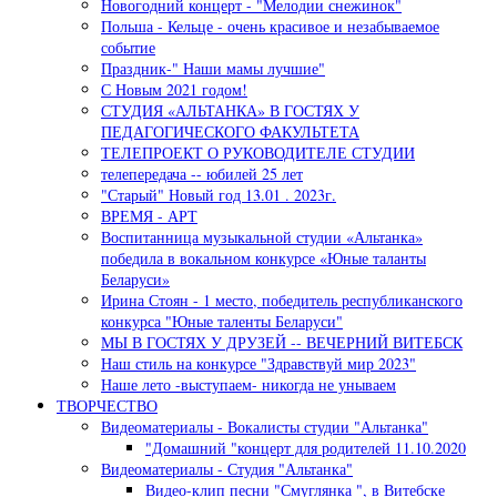
Новогодний концерт - "Мелодии снежинок"
Польша - Кельце - очень красивое и незабываемое
событие
Праздник-" Наши мамы лучшие"
С Новым 2021 годом!
СТУДИЯ «АЛЬТАНКА» В ГОСТЯХ У
ПЕДАГОГИЧЕСКОГО ФАКУЛЬТЕТА
ТЕЛЕПРОЕКТ О РУКОВОДИТЕЛЕ СТУДИИ
телепередача -- юбилей 25 лет
"Старый" Новый год 13.01 . 2023г.
ВРЕМЯ - АРТ
Воспитанница музыкальной студии «Альтанка»
победила в вокальном конкурсе «Юные таланты
Беларуси»
Ирина Стоян - 1 место, победитель республиканского
конкурса "Юные таленты Беларуси"
МЫ В ГОСТЯХ У ДРУЗЕЙ -- ВЕЧЕРНИЙ ВИТЕБСК
Наш стиль на конкурсе "Здравствуй мир 2023"
Наше лето -выступаем- никогда не унываем
ТВОРЧЕСТВО
Видеоматериалы - Вокалисты студии "Альтанка"
"Домашний "концерт для родителей 11.10.2020
Видеоматериалы - Студия "Альтанка"
Видео-клип песни "Смуглянка ", в Витебске