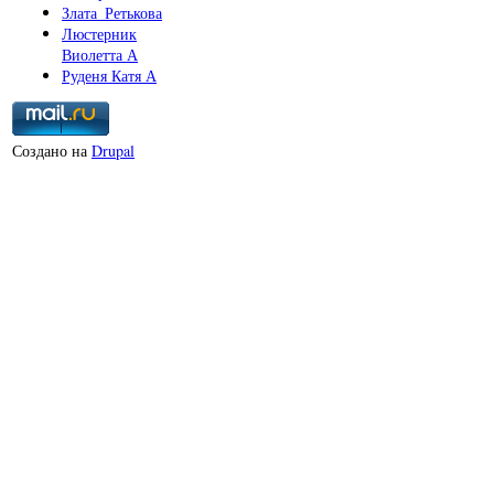
Злата_Ретькова
Люстерник
Виолетта А
Руденя Катя А
Создано на
Drupal