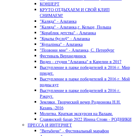
КОНЦЕРТ
КРУТО ОТДЫХАЕМ И СВОЙ КЛИП
СНИМАЕМ!
"Каляда" - Альтанка
"Каляда" - Альтанка,г. Кельце, Польша
"Кораблик детства" - Альтанка
"Крылы буслоў" - Альтанка
"Купалiнка" - Альтанка
"Позвони мне" - Альтанка, С. Петербург
Фестиваль Верхнедвинск
Видео - студия "Альтанка" в Карелии в 2017
Выступление в парке победителей в 2016 г. Мир
придет.
Выступление в парке победителей в 2016 г. Мой
родны кут
Выступление в парке победителей в 2016 г.
Рэкрут.
Земляки. Творческий вечер Родионова Н.Н.
Казань -2016
Молитва. Краткая экскурсия на Валаам.
Славянский базар 2022 Ирина Стоян - РОДНИКИ
ПРЕССА И ИНТЕРНЕТ
"Витьбичи" - Фестивальный марафон