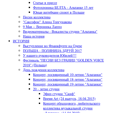
Статьи в прессе
Фотохроника БЕЛТА - Альтанке 15 лет
Юные витебчане споют в Польше
Песни коллектива
"Саксофон" Алина Торгунакова
9 Мая -- Вероника Лаппо
Видеоматериалы - Вокалисты студии "Альтанка"
Наша история
ИСТОРИЯ
Выступление во Франкфурте на Одере
ПОЛЬША - ПОЛЯНИЦА-ЗДРУЙ 2017
У нашего руководителя Юбилей!!!
Фестиваль "ПЕСНИ БЕЗ ГРАНИЦ "GOLDEN VOICE
2018" (Польша)
День рождения коллектива
Концерт, посвященный 10-летию "Альтанки"
Концерт, посвященный 18-летию "Альтанки"
Концерт, посвященный 19-летию "Альтанки"
20 - летие студии
Эфир студии "Скиф"
Время Art (24 выпуск, 18.04.2015)
Концерт образцового, любительского
коллектива музыкальной студии
«Альтанка» (11.04.2015)