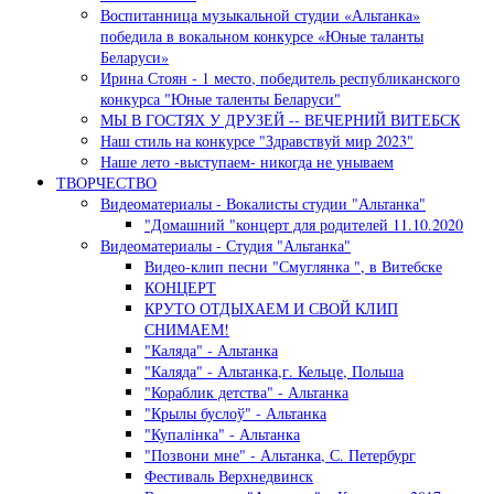
Воспитанница музыкальной студии «Альтанка»
победила в вокальном конкурсе «Юные таланты
Беларуси»
Ирина Стоян - 1 место, победитель республиканского
конкурса "Юные таленты Беларуси"
МЫ В ГОСТЯХ У ДРУЗЕЙ -- ВЕЧЕРНИЙ ВИТЕБСК
Наш стиль на конкурсе "Здравствуй мир 2023"
Наше лето -выступаем- никогда не унываем
ТВОРЧЕСТВО
Видеоматериалы - Вокалисты студии "Альтанка"
"Домашний "концерт для родителей 11.10.2020
Видеоматериалы - Студия "Альтанка"
Видео-клип песни "Смуглянка ", в Витебске
КОНЦЕРТ
КРУТО ОТДЫХАЕМ И СВОЙ КЛИП
СНИМАЕМ!
"Каляда" - Альтанка
"Каляда" - Альтанка,г. Кельце, Польша
"Кораблик детства" - Альтанка
"Крылы буслоў" - Альтанка
"Купалiнка" - Альтанка
"Позвони мне" - Альтанка, С. Петербург
Фестиваль Верхнедвинск