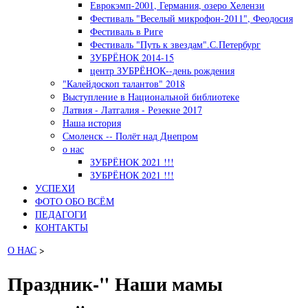
Еврокэмп-2001, Германия, озеро Хелензи
Фестиваль "Веселый микрофон-2011", Феодосия
Фестиваль в Риге
Фестиваль "Путь к звездам".С.Петербург
ЗУБРЁНОК 2014-15
центр ЗУБРЁНОК--день рождения
"Калейдоскоп талантов" 2018
Выступление в Национальной библиотеке
Латвия - Латгалия - Резекне 2017
Наша история
Смоленск -- Полёт над Днепром
о нас
ЗУБРЁНОК 2021 !!!
ЗУБРЁНОК 2021 !!!
УСПЕХИ
ФОТО ОБО ВСЁМ
ПЕДАГОГИ
КОНТАКТЫ
О НАС
>
Праздник-" Наши мамы