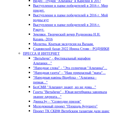
Видео - студия "Альтанка" в Карелии в 2017
Выступление в парке победителей в 2016 г. Мир
придет.
Выступление в парке победителей в 2016 г. Мой
родны кут
Выступление в парке победителей в 2016 г.
Рэкрут.
Земляки. Творческий вечер Родионова Н.Н.
Казань -2016
Молитва. Краткая экскурсия на Валаам.
Славянский базар 2022 Ирина Стоян - РОДНИКИ
ПРЕССА И ИНТЕРНЕТ
"Витьбичи" - Фестивальный марафон
Альтанки..."
"Народнае слова" - "Эта солнечная "Альтанка"...
"Народная газета" - "Наш прекрасный "мапа"...
"Народныя навiны Вiцебска - "Альтанка -
первая..."
БелСМИ "Альтанку знают, но не дома..."
Газета "Витьбичи" - Юная витебчанка завоевала
звание лауреата..."
Двина.by - "Созвездие призов"
Молодежный проект "Площадь будущего"
Проект ТК СКИФ Витебским талантам дали шанс