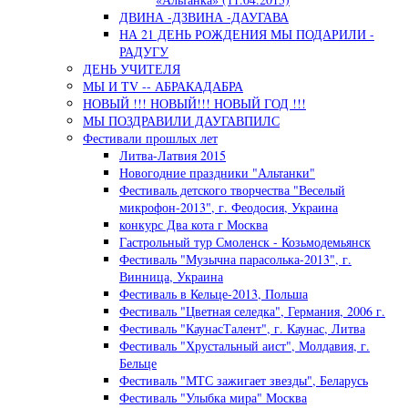
ДВИНА -ДЗВИНА -ДАУГАВА
НА 21 ДЕНЬ РОЖДЕНИЯ МЫ ПОДАРИЛИ -
РАДУГУ
ДЕНЬ УЧИТЕЛЯ
МЫ И TV -- АБРАКАДАБРА
НОВЫЙ !!! НОВЫЙ!!! НОВЫЙ ГОД !!!
МЫ ПОЗДРАВИЛИ ДАУГАВПИЛС
Фестивали прошлых лет
Литва-Латвия 2015
Новогодние праздники "Альтанки"
Фестиваль детского творчества "Веселый
микрофон-2013", г. Феодосия, Украина
конкурс Два кота г Москва
Гастрольный тур Смоленск - Козьмодемьянск
Фестиваль "Музычна парасолька-2013", г.
Винница, Украина
Фестиваль в Кельце-2013, Польша
Фестиваль "Цветная селедка", Германия, 2006 г.
Фестиваль "КаунасТалент", г. Каунас, Литва
Фестиваль "Хрустальный аист", Молдавия, г.
Бельце
Фестиваль "МТС зажигает звезды", Беларусь
Фестиваль "Улыбка мира" Москва