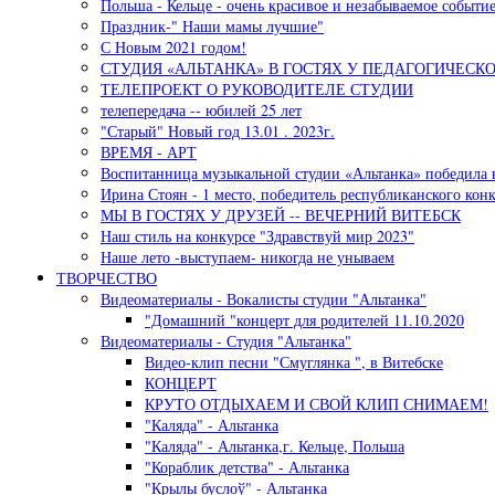
Польша - Кельце - очень красивое и незабываемое событи
Праздник-" Наши мамы лучшие"
С Новым 2021 годом!
СТУДИЯ «АЛЬТАНКА» В ГОСТЯХ У ПЕДАГОГИЧЕСК
ТЕЛЕПРОЕКТ О РУКОВОДИТЕЛЕ СТУДИИ
телепередача -- юбилей 25 лет
"Старый" Новый год 13.01 . 2023г.
ВРЕМЯ - АРТ
Воспитанница музыкальной студии «Альтанка» победила 
Ирина Стоян - 1 место, победитель республиканского кон
МЫ В ГОСТЯХ У ДРУЗЕЙ -- ВЕЧЕРНИЙ ВИТЕБСК
Наш стиль на конкурсе "Здравствуй мир 2023"
Наше лето -выступаем- никогда не унываем
ТВОРЧЕСТВО
Видеоматериалы - Вокалисты студии "Альтанка"
"Домашний "концерт для родителей 11.10.2020
Видеоматериалы - Студия "Альтанка"
Видео-клип песни "Смуглянка ", в Витебске
КОНЦЕРТ
КРУТО ОТДЫХАЕМ И СВОЙ КЛИП СНИМАЕМ!
"Каляда" - Альтанка
"Каляда" - Альтанка,г. Кельце, Польша
"Кораблик детства" - Альтанка
"Крылы буслоў" - Альтанка