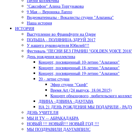
Песни коллектива
"Саксофон" Алина Торгунакова
9 Мая -- Вероника Лаппо
Видеоматериалы - Вокалисты студии "Альтанка"
Наша история
ИСТОРИЯ
Выступление во Франкфурте на Одере
ПОЛЬША - ПОЛЯНИЦА-ЗДРУЙ 2017
У нашего руководителя Юбилей!!!
Фестиваль "ПЕСНИ БЕЗ ГРАНИЦ "GOLDEN VOICE 2018"
День рождения коллектива
Концерт, посвященный 10-летию "Альтанки"
Концерт, посвященный 18-летию "Альтанки"
Концерт, посвященный 19-летию "Альтанки"
20 - летие студии
Эфир студии "Скиф"
Время Art (24 выпуск, 18.04.2015)
Концерт образцового, любительского коллект
ДВИНА -ДЗВИНА -ДАУГАВА
НА 21 ДЕНЬ РОЖДЕНИЯ МЫ ПОДАРИЛИ - РАД
ДЕНЬ УЧИТЕЛЯ
МЫ И TV -- АБРАКАДАБРА
НОВЫЙ !!! НОВЫЙ!!! НОВЫЙ ГОД !!!
МЫ ПОЗДРАВИЛИ ДАУГАВПИЛС