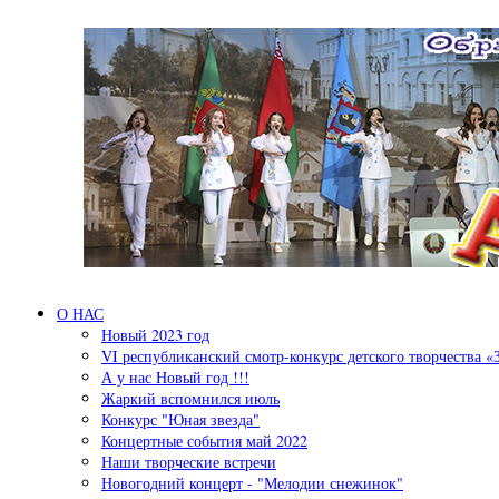
Перейти к основному содержанию
О НАС
Новый 2023 год
VI республиканский смотр-конкурс детского творчества «
А у нас Новый год !!!
Жаркий вспомнился июль
Конкурс "Юная звезда"
Концертные события май 2022
Наши творческие встречи
Новогодний концерт - "Мелодии снежинок"