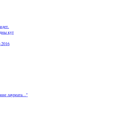
идет.
дны кут
-2016
ие лауреата..."