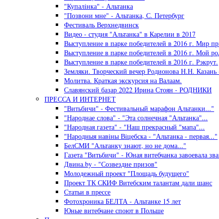
"Купалiнка" - Альтанка
"Позвони мне" - Альтанка, С. Петербург
Фестиваль Верхнедвинск
Видео - студия "Альтанка" в Карелии в 2017
Выступление в парке победителей в 2016 г. Мир пр
Выступление в парке победителей в 2016 г. Мой ро
Выступление в парке победителей в 2016 г. Рэкрут.
Земляки. Творческий вечер Родионова Н.Н. Казань 
Молитва. Краткая экскурсия на Валаам.
Славянский базар 2022 Ирина Стоян - РОДНИКИ
ПРЕССА И ИНТЕРНЕТ
"Витьбичи" - Фестивальный марафон Альтанки..."
"Народнае слова" - "Эта солнечная "Альтанка"...
"Народная газета" - "Наш прекрасный "мапа"...
"Народныя навiны Вiцебска - "Альтанка - первая..."
БелСМИ "Альтанку знают, но не дома..."
Газета "Витьбичи" - Юная витебчанка завоевала зван
Двина.by - "Созвездие призов"
Молодежный проект "Площадь будущего"
Проект ТК СКИФ Витебским талантам дали шанс
Статьи в прессе
Фотохроника БЕЛТА - Альтанке 15 лет
Юные витебчане споют в Польше