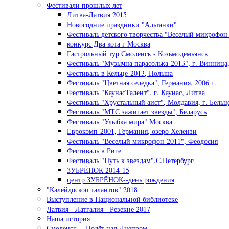
Фестивали прошлых лет
Литва-Латвия 2015
Новогодние праздники "Альтанки"
Фестиваль детского творчества "Веселый микрофон-
конкурс Два кота г Москва
Гастрольный тур Смоленск - Козьмодемьянск
Фестиваль "Музычна парасолька-2013", г. Винница
Фестиваль в Кельце-2013, Польша
Фестиваль "Цветная селедка", Германия, 2006 г.
Фестиваль "КаунасТалент", г. Каунас, Литва
Фестиваль "Хрустальный аист", Молдавия, г. Бельц
Фестиваль "МТС зажигает звезды", Беларусь
Фестиваль "Улыбка мира" Москва
Еврокэмп-2001, Германия, озеро Хелензи
Фестиваль "Веселый микрофон-2011", Феодосия
Фестиваль в Риге
Фестиваль "Путь к звездам".С.Петербург
ЗУБРЁНОК 2014-15
центр ЗУБРЁНОК--день рождения
"Калейдоскоп талантов" 2018
Выступление в Национальной библиотеке
Латвия - Латгалия - Резекне 2017
Наша история
Смоленск -- Полёт над Днепром