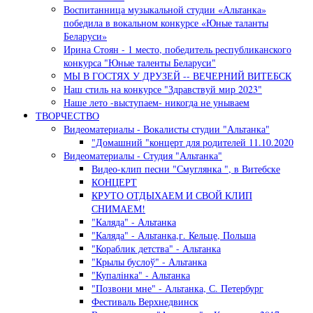
Воспитанница музыкальной студии «Альтанка»
победила в вокальном конкурсе «Юные таланты
Беларуси»
Ирина Стоян - 1 место, победитель республиканского
конкурса "Юные таленты Беларуси"
МЫ В ГОСТЯХ У ДРУЗЕЙ -- ВЕЧЕРНИЙ ВИТЕБСК
Наш стиль на конкурсе "Здравствуй мир 2023"
Наше лето -выступаем- никогда не унываем
ТВОРЧЕСТВО
Видеоматериалы - Вокалисты студии "Альтанка"
"Домашний "концерт для родителей 11.10.2020
Видеоматериалы - Студия "Альтанка"
Видео-клип песни "Смуглянка ", в Витебске
КОНЦЕРТ
КРУТО ОТДЫХАЕМ И СВОЙ КЛИП
СНИМАЕМ!
"Каляда" - Альтанка
"Каляда" - Альтанка,г. Кельце, Польша
"Кораблик детства" - Альтанка
"Крылы буслоў" - Альтанка
"Купалiнка" - Альтанка
"Позвони мне" - Альтанка, С. Петербург
Фестиваль Верхнедвинск