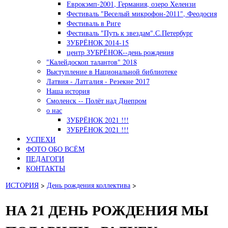
Еврокэмп-2001, Германия, озеро Хелензи
Фестиваль "Веселый микрофон-2011", Феодосия
Фестиваль в Риге
Фестиваль "Путь к звездам".С.Петербург
ЗУБРЁНОК 2014-15
центр ЗУБРЁНОК--день рождения
"Калейдоскоп талантов" 2018
Выступление в Национальной библиотеке
Латвия - Латгалия - Резекне 2017
Наша история
Смоленск -- Полёт над Днепром
о нас
ЗУБРЁНОК 2021 !!!
ЗУБРЁНОК 2021 !!!
УСПЕХИ
ФОТО ОБО ВСЁМ
ПЕДАГОГИ
КОНТАКТЫ
ИСТОРИЯ
>
День рождения коллектива
>
НА 21 ДЕНЬ РОЖДЕНИЯ МЫ