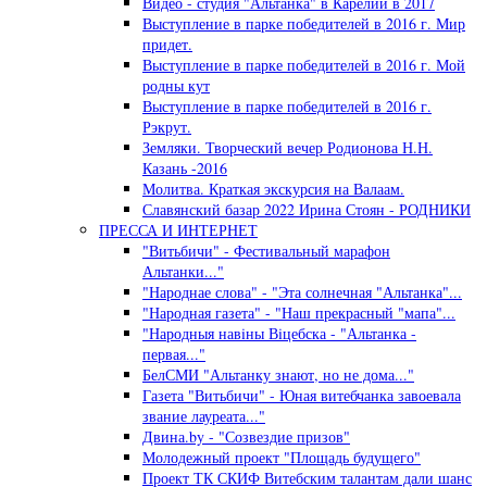
Видео - студия "Альтанка" в Карелии в 2017
Выступление в парке победителей в 2016 г. Мир
придет.
Выступление в парке победителей в 2016 г. Мой
родны кут
Выступление в парке победителей в 2016 г.
Рэкрут.
Земляки. Творческий вечер Родионова Н.Н.
Казань -2016
Молитва. Краткая экскурсия на Валаам.
Славянский базар 2022 Ирина Стоян - РОДНИКИ
ПРЕССА И ИНТЕРНЕТ
"Витьбичи" - Фестивальный марафон
Альтанки..."
"Народнае слова" - "Эта солнечная "Альтанка"...
"Народная газета" - "Наш прекрасный "мапа"...
"Народныя навiны Вiцебска - "Альтанка -
первая..."
БелСМИ "Альтанку знают, но не дома..."
Газета "Витьбичи" - Юная витебчанка завоевала
звание лауреата..."
Двина.by - "Созвездие призов"
Молодежный проект "Площадь будущего"
Проект ТК СКИФ Витебским талантам дали шанс