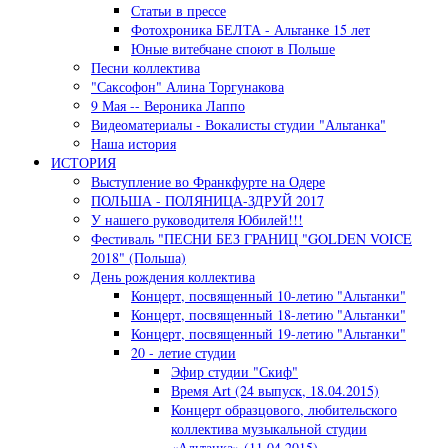
Статьи в прессе
Фотохроника БЕЛТА - Альтанке 15 лет
Юные витебчане споют в Польше
Песни коллектива
"Саксофон" Алина Торгунакова
9 Мая -- Вероника Лаппо
Видеоматериалы - Вокалисты студии "Альтанка"
Наша история
ИСТОРИЯ
Выступление во Франкфурте на Одере
ПОЛЬША - ПОЛЯНИЦА-ЗДРУЙ 2017
У нашего руководителя Юбилей!!!
Фестиваль "ПЕСНИ БЕЗ ГРАНИЦ "GOLDEN VOICE
2018" (Польша)
День рождения коллектива
Концерт, посвященный 10-летию "Альтанки"
Концерт, посвященный 18-летию "Альтанки"
Концерт, посвященный 19-летию "Альтанки"
20 - летие студии
Эфир студии "Скиф"
Время Art (24 выпуск, 18.04.2015)
Концерт образцового, любительского
коллектива музыкальной студии
«Альтанка» (11.04.2015)