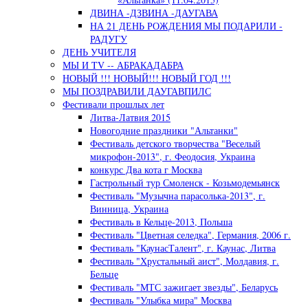
ДВИНА -ДЗВИНА -ДАУГАВА
НА 21 ДЕНЬ РОЖДЕНИЯ МЫ ПОДАРИЛИ -
РАДУГУ
ДЕНЬ УЧИТЕЛЯ
МЫ И TV -- АБРАКАДАБРА
НОВЫЙ !!! НОВЫЙ!!! НОВЫЙ ГОД !!!
МЫ ПОЗДРАВИЛИ ДАУГАВПИЛС
Фестивали прошлых лет
Литва-Латвия 2015
Новогодние праздники "Альтанки"
Фестиваль детского творчества "Веселый
микрофон-2013", г. Феодосия, Украина
конкурс Два кота г Москва
Гастрольный тур Смоленск - Козьмодемьянск
Фестиваль "Музычна парасолька-2013", г.
Винница, Украина
Фестиваль в Кельце-2013, Польша
Фестиваль "Цветная селедка", Германия, 2006 г.
Фестиваль "КаунасТалент", г. Каунас, Литва
Фестиваль "Хрустальный аист", Молдавия, г.
Бельце
Фестиваль "МТС зажигает звезды", Беларусь
Фестиваль "Улыбка мира" Москва