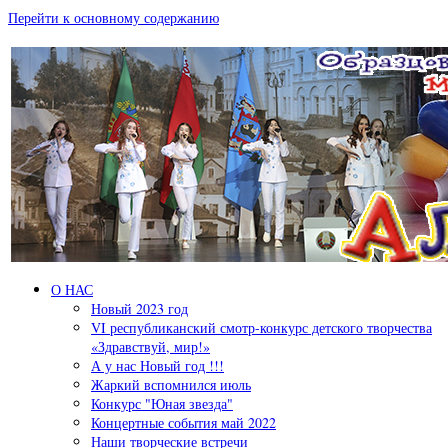
Перейти к основному содержанию
О НАС
Новый 2023 год
VI республиканский смотр-конкурс детского творчества
«Здравствуй, мир!»
А у нас Новый год !!!
Жаркий вспомнился июль
Конкурс "Юная звезда"
Концертные события май 2022
Наши творческие встречи