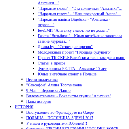
Альтанки..."
"Народнае слова" - "Эта солнечная "Альтанка"...
"Народная газета" - "Наш прекрасный "мапа"...
"Народныя навiны Вiцебска - "Альтанка -
первая..."
БелСМИ "Альтанку знают, но не дома..."
Газета "Витьбичи" - Юная витебчанка завоевала
звание лауреата..."
Двина.by - "Созвездие призов"
Молодежный проект "Площадь будущего"
Проект ТК СКИФ Витебским талантам дали шанс
Статьи в прессе
Фотохроника БЕЛТА - Альтанке 15 лет
Юные витебчане споют в Польше
Песни коллектива
"Саксофон" Алина Торгунакова
9 Мая -- Вероника Лаппо
Видеоматериалы - Вокалисты студии "Альтанка"
Наша история
ИСТОРИЯ
Выступление во Франкфурте на Одере
ПОЛЬША - ПОЛЯНИЦА-ЗДРУЙ 2017
У нашего руководителя Юбилей!!!
Фестиваль "ПЕСНИ БЕЗ ГРАНИЦ "GOLDEN VOICE