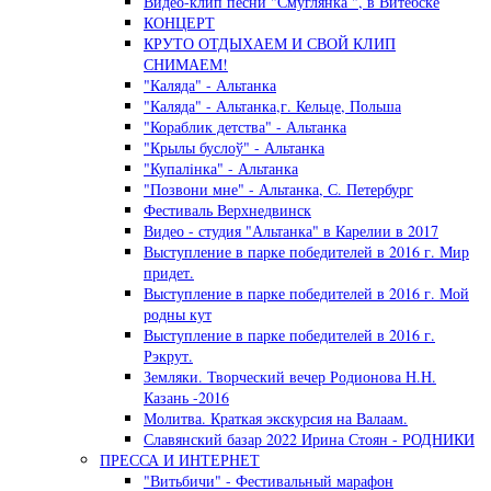
Видео-клип песни "Смуглянка ", в Витебске
КОНЦЕРТ
КРУТО ОТДЫХАЕМ И СВОЙ КЛИП
СНИМАЕМ!
"Каляда" - Альтанка
"Каляда" - Альтанка,г. Кельце, Польша
"Кораблик детства" - Альтанка
"Крылы буслоў" - Альтанка
"Купалiнка" - Альтанка
"Позвони мне" - Альтанка, С. Петербург
Фестиваль Верхнедвинск
Видео - студия "Альтанка" в Карелии в 2017
Выступление в парке победителей в 2016 г. Мир
придет.
Выступление в парке победителей в 2016 г. Мой
родны кут
Выступление в парке победителей в 2016 г.
Рэкрут.
Земляки. Творческий вечер Родионова Н.Н.
Казань -2016
Молитва. Краткая экскурсия на Валаам.
Славянский базар 2022 Ирина Стоян - РОДНИКИ
ПРЕССА И ИНТЕРНЕТ
"Витьбичи" - Фестивальный марафон