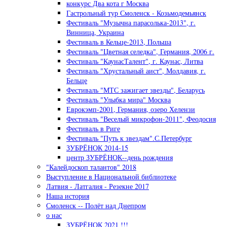
конкурс Два кота г Москва
Гастрольный тур Смоленск - Козьмодемьянск
Фестиваль "Музычна парасолька-2013", г.
Винница, Украина
Фестиваль в Кельце-2013, Польша
Фестиваль "Цветная селедка", Германия, 2006 г.
Фестиваль "КаунасТалент", г. Каунас, Литва
Фестиваль "Хрустальный аист", Молдавия, г.
Бельце
Фестиваль "МТС зажигает звезды", Беларусь
Фестиваль "Улыбка мира" Москва
Еврокэмп-2001, Германия, озеро Хелензи
Фестиваль "Веселый микрофон-2011", Феодосия
Фестиваль в Риге
Фестиваль "Путь к звездам".С.Петербург
ЗУБРЁНОК 2014-15
центр ЗУБРЁНОК--день рождения
"Калейдоскоп талантов" 2018
Выступление в Национальной библиотеке
Латвия - Латгалия - Резекне 2017
Наша история
Смоленск -- Полёт над Днепром
о нас
ЗУБРЁНОК 2021 !!!