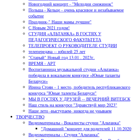
Новогодний концерт - "Мелодии снежинок"
Польша - Кельце - очень красивое и незабываемое
событие
Праздник-" Наши мамы лучшие"
С Новым 2021 годом!
СТУДИЯ «АЛЬТАНКА» В ГОСТЯХ У
ПЕДАГОГИЧЕСКОГО ФАКУЛЬТЕТА
ТЕЛЕПРОЕКТ О РУКОВОДИТЕЛЕ СТУДИИ
телепередача -- юбилей 25 лет
"Старый" Новый год 13.01 . 2023г.
ВРЕМЯ - АРТ
Воспитанница музыкальной студии «Альтанка»
победила в вокальном конкурсе «Юные таланты
Беларуси»
Ирина Стоян - 1 место, победитель республиканского
конкурса "Юные таленты Беларуси"
МЫ В ГОСТЯХ У ДРУЗЕЙ -- ВЕЧЕРНИЙ ВИТЕБСК
Наш стиль на конкурсе "Здравствуй мир 2023"
Наше лето -выступаем- никогда не унываем
ТВОРЧЕСТВО
Видеоматериалы - Вокалисты студии "Альтанка"
"Домашний "концерт для родителей 11.10.2020
Видеоматериалы - Студия "Альтанка"