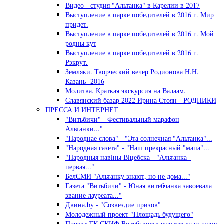
Видео - студия "Альтанка" в Карелии в 2017
Выступление в парке победителей в 2016 г. Мир
придет.
Выступление в парке победителей в 2016 г. Мой
родны кут
Выступление в парке победителей в 2016 г.
Рэкрут.
Земляки. Творческий вечер Родионова Н.Н.
Казань -2016
Молитва. Краткая экскурсия на Валаам.
Славянский базар 2022 Ирина Стоян - РОДНИКИ
ПРЕССА И ИНТЕРНЕТ
"Витьбичи" - Фестивальный марафон
Альтанки..."
"Народнае слова" - "Эта солнечная "Альтанка"...
"Народная газета" - "Наш прекрасный "мапа"...
"Народныя навiны Вiцебска - "Альтанка -
первая..."
БелСМИ "Альтанку знают, но не дома..."
Газета "Витьбичи" - Юная витебчанка завоевала
звание лауреата..."
Двина.by - "Созвездие призов"
Молодежный проект "Площадь будущего"
Проект ТК СКИФ Витебским талантам дали шанс