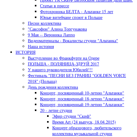
Статьи в прессе
Фотохроника БЕЛТА - Альтанке 15 лет
Юные витебчане споют в Польше
Песни коллектива
"Саксофон" Алина Торгунакова
9 Мая -- Вероника Лаппо
Видеоматериалы - Вокалисты студии "Альтанка"
Наша история
ИСТОРИЯ
Выступление во Франкфурте на Одере
ПОЛЬША - ПОЛЯНИЦА-ЗДРУЙ 2017
У нашего руководителя Юбилей!!!
Фестиваль "ПЕСНИ БЕЗ ГРАНИЦ "GOLDEN VOICE
2018" (Польша)
День рождения коллектива
Концерт, посвященный 10-летию "Альтанки"
Концерт, посвященный 18-летию "Альтанки"
Концерт, посвященный 19-летию "Альтанки"
20 - летие студии
Эфир студии "Скиф"
Время Art (24 выпуск, 18.04.2015)
Концерт образцового, любительского
коллектива музыкальной студии