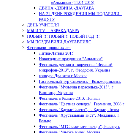
«Альтанка» (11.04.2015)
ДВИНА -ДЗВИНА -ДАУГАВА
НА 21 ДЕНЬ РОЖДЕНИЯ МЫ ПОДАРИЛИ -
РАДУГУ
ДЕНЬ УЧИТЕЛЯ
МЫ И TV -- АБРАКАДАБРА
НОВЫЙ !!! НОВЫЙ!!! НОВЫЙ ГОД !!!
МЫ ПОЗДРАВИЛИ ДАУГАВПИЛС
Фестивали прошлых лет
Литва-Латвия 2015
Новогодние праздники "Альтанки"
Фестиваль детского творчества "Веселый
микрофон-2013", г. Феодосия, Украина
конкурс Два кота г Москва
Гастрольный тур Смоленск - Козьмодемьянск
Фестиваль "Музычна парасолька-2013", г.
Винница, Украина
Фестиваль в Кельце-2013, Польша
Фестиваль "Цветная селедка", Германия, 2006 г.
Фестиваль "КаунасТалент", г. Каунас, Литва
Фестиваль "Хрустальный аист", Молдавия, г.
Бельце
Фестиваль "МТС зажигает звезды", Беларусь
Фестиваль "Улыбка мира" Москва