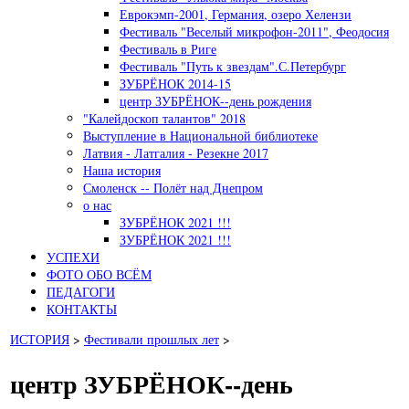
Еврокэмп-2001, Германия, озеро Хелензи
Фестиваль "Веселый микрофон-2011", Феодосия
Фестиваль в Риге
Фестиваль "Путь к звездам".С.Петербург
ЗУБРЁНОК 2014-15
центр ЗУБРЁНОК--день рождения
"Калейдоскоп талантов" 2018
Выступление в Национальной библиотеке
Латвия - Латгалия - Резекне 2017
Наша история
Смоленск -- Полёт над Днепром
о нас
ЗУБРЁНОК 2021 !!!
ЗУБРЁНОК 2021 !!!
УСПЕХИ
ФОТО ОБО ВСЁМ
ПЕДАГОГИ
КОНТАКТЫ
ИСТОРИЯ
>
Фестивали прошлых лет
>
центр ЗУБРЁНОК--день