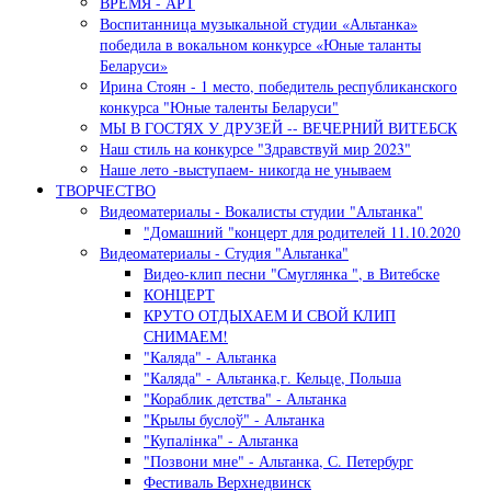
ВРЕМЯ - АРТ
Воспитанница музыкальной студии «Альтанка»
победила в вокальном конкурсе «Юные таланты
Беларуси»
Ирина Стоян - 1 место, победитель республиканского
конкурса "Юные таленты Беларуси"
МЫ В ГОСТЯХ У ДРУЗЕЙ -- ВЕЧЕРНИЙ ВИТЕБСК
Наш стиль на конкурсе "Здравствуй мир 2023"
Наше лето -выступаем- никогда не унываем
ТВОРЧЕСТВО
Видеоматериалы - Вокалисты студии "Альтанка"
"Домашний "концерт для родителей 11.10.2020
Видеоматериалы - Студия "Альтанка"
Видео-клип песни "Смуглянка ", в Витебске
КОНЦЕРТ
КРУТО ОТДЫХАЕМ И СВОЙ КЛИП
СНИМАЕМ!
"Каляда" - Альтанка
"Каляда" - Альтанка,г. Кельце, Польша
"Кораблик детства" - Альтанка
"Крылы буслоў" - Альтанка
"Купалiнка" - Альтанка
"Позвони мне" - Альтанка, С. Петербург
Фестиваль Верхнедвинск