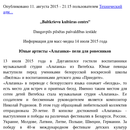
Опубликовано 11. августа 2015 - 21:15 пользователем
Технический
адм...
„Baltkrievu kultūras centrs”
Daugavpils pilsētas pašvaldības iestāde
Информация для масс-медиа 14 июля 2015 года
Юные артисты «Альтанки» пели для ровесников
13 июля 2015 года в Даугавпилсе гостили воспитанники
музыкальной студии «Альтанка» из Витебска. Юные певицы
выступили перед учениками белорусской воскресной школы
«Вясёлка» и воспитанниками детского дома «Приедите».
«Альтанка» в переводе с белорусского языка означает «беседка», то
есть место для встреч и приятных бесед. Именно таким местом для
сотен детей Витебска стала музыкальная студия «Альтанка». Ее
создателем и бессменным руководителем является композитор
Николай Родионов. В этом году образцовый любительский коллектив
отпраздновала 20-летие. В копилке достижений «Альтанка» -
выступления и победы на различных фестивалях в Беларуси, России,
Украине, Молдове, Латвии, Литве, Польше, Швеции, Германии. За
победу в 40-м международном фестивале детских культур