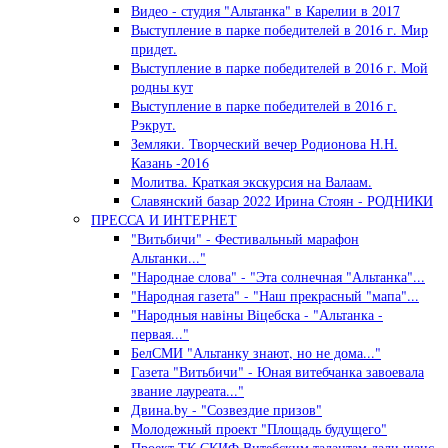
Видео - студия "Альтанка" в Карелии в 2017
Выступление в парке победителей в 2016 г. Мир
придет.
Выступление в парке победителей в 2016 г. Мой
родны кут
Выступление в парке победителей в 2016 г.
Рэкрут.
Земляки. Творческий вечер Родионова Н.Н.
Казань -2016
Молитва. Краткая экскурсия на Валаам.
Славянский базар 2022 Ирина Стоян - РОДНИКИ
ПРЕССА И ИНТЕРНЕТ
"Витьбичи" - Фестивальный марафон
Альтанки..."
"Народнае слова" - "Эта солнечная "Альтанка"...
"Народная газета" - "Наш прекрасный "мапа"...
"Народныя навiны Вiцебска - "Альтанка -
первая..."
БелСМИ "Альтанку знают, но не дома..."
Газета "Витьбичи" - Юная витебчанка завоевала
звание лауреата..."
Двина.by - "Созвездие призов"
Молодежный проект "Площадь будущего"
Проект ТК СКИФ Витебским талантам дали шанс