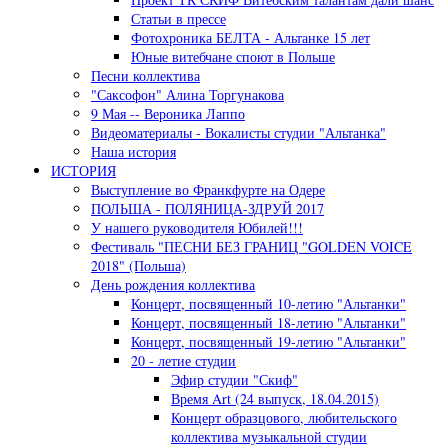
Статьи в прессе
Фотохроника БЕЛТА - Альтанке 15 лет
Юные витебчане споют в Польше
Песни коллектива
"Саксофон" Алина Торгунакова
9 Мая -- Вероника Лаппо
Видеоматериалы - Вокалисты студии "Альтанка"
Наша история
ИСТОРИЯ
Выступление во Франкфурте на Одере
ПОЛЬША - ПОЛЯНИЦА-ЗДРУЙ 2017
У нашего руководителя Юбилей!!!
Фестиваль "ПЕСНИ БЕЗ ГРАНИЦ "GOLDEN VOICE
2018" (Польша)
День рождения коллектива
Концерт, посвященный 10-летию "Альтанки"
Концерт, посвященный 18-летию "Альтанки"
Концерт, посвященный 19-летию "Альтанки"
20 - летие студии
Эфир студии "Скиф"
Время Art (24 выпуск, 18.04.2015)
Концерт образцового, любительского
коллектива музыкальной студии