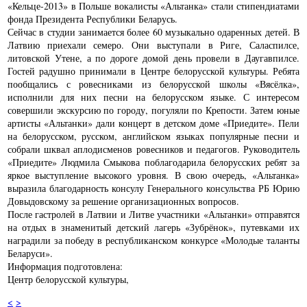
«Кельце-2013» в Польше вокалисты «Альтанка» стали стипендиатами
фонда Президента Республики Беларусь.
Сейчас в студии занимается более 60 музыкально одаренных детей. В
Латвию приехали семеро. Они выступали в Риге, Саласпилсе,
литовской Утене, а по дороге домой день провели в Даугавпилсе.
Гостей радушно принимали в Центре белорусской культуры. Ребята
пообщались с ровесниками из белорусской школы «Вясёлка»,
исполнили для них песни на белорусском языке. С интересом
совершили экскурсию по городу, погуляли по Крепости. Затем юные
артисты «Альтанки» дали концерт в детском доме «Приедите». Пели
на белорусском, русском, английском языках популярные песни и
собрали шквал аплодисменов ровесников и педагогов. Руководитель
«Приедите» Людмила Смыкова поблагодарила белорусских ребят за
яркое выступление высокого уровня. В свою очередь, «Альтанка»
выразила благодарность консулу Генерального консульства РБ Юрию
Довыдовскому за решение организационных вопросов.
После гастролей в Латвии и Литве участники «Альтанки» отправятся
на отдых в знаменитый детский лагерь «Зубрёнок», путевками их
наградили за победу в республиканском конкурсе «Молодые таланты
Беларуси».
Информация подготовлена:
Центр белорусской культуры,
<
>