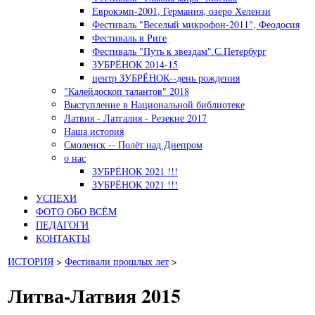
Еврокэмп-2001, Германия, озеро Хелензи
Фестиваль "Веселый микрофон-2011", Феодосия
Фестиваль в Риге
Фестиваль "Путь к звездам".С.Петербург
ЗУБРЁНОК 2014-15
центр ЗУБРЁНОК--день рождения
"Калейдоскоп талантов" 2018
Выступление в Национальной библиотеке
Латвия - Латгалия - Резекне 2017
Наша история
Смоленск -- Полёт над Днепром
о нас
ЗУБРЁНОК 2021 !!!
ЗУБРЁНОК 2021 !!!
УСПЕХИ
ФОТО ОБО ВСЁМ
ПЕДАГОГИ
КОНТАКТЫ
ИСТОРИЯ
>
Фестивали прошлых лет
>
Литва-Латвия 2015