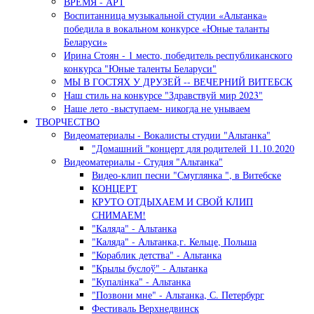
ВРЕМЯ - АРТ
Воспитанница музыкальной студии «Альтанка»
победила в вокальном конкурсе «Юные таланты
Беларуси»
Ирина Стоян - 1 место, победитель республиканского
конкурса "Юные таленты Беларуси"
МЫ В ГОСТЯХ У ДРУЗЕЙ -- ВЕЧЕРНИЙ ВИТЕБСК
Наш стиль на конкурсе "Здравствуй мир 2023"
Наше лето -выступаем- никогда не унываем
ТВОРЧЕСТВО
Видеоматериалы - Вокалисты студии "Альтанка"
"Домашний "концерт для родителей 11.10.2020
Видеоматериалы - Студия "Альтанка"
Видео-клип песни "Смуглянка ", в Витебске
КОНЦЕРТ
КРУТО ОТДЫХАЕМ И СВОЙ КЛИП
СНИМАЕМ!
"Каляда" - Альтанка
"Каляда" - Альтанка,г. Кельце, Польша
"Кораблик детства" - Альтанка
"Крылы буслоў" - Альтанка
"Купалiнка" - Альтанка
"Позвони мне" - Альтанка, С. Петербург
Фестиваль Верхнедвинск