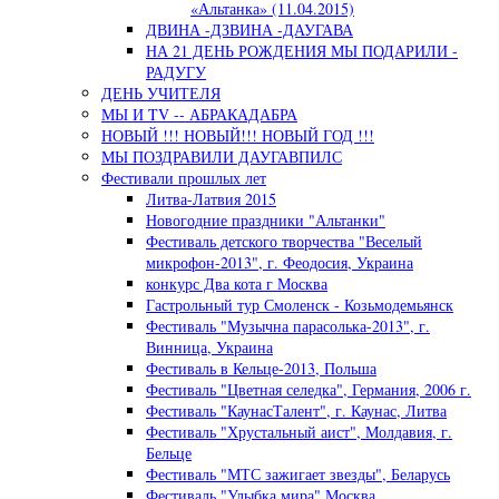
«Альтанка» (11.04.2015)
ДВИНА -ДЗВИНА -ДАУГАВА
НА 21 ДЕНЬ РОЖДЕНИЯ МЫ ПОДАРИЛИ -
РАДУГУ
ДЕНЬ УЧИТЕЛЯ
МЫ И TV -- АБРАКАДАБРА
НОВЫЙ !!! НОВЫЙ!!! НОВЫЙ ГОД !!!
МЫ ПОЗДРАВИЛИ ДАУГАВПИЛС
Фестивали прошлых лет
Литва-Латвия 2015
Новогодние праздники "Альтанки"
Фестиваль детского творчества "Веселый
микрофон-2013", г. Феодосия, Украина
конкурс Два кота г Москва
Гастрольный тур Смоленск - Козьмодемьянск
Фестиваль "Музычна парасолька-2013", г.
Винница, Украина
Фестиваль в Кельце-2013, Польша
Фестиваль "Цветная селедка", Германия, 2006 г.
Фестиваль "КаунасТалент", г. Каунас, Литва
Фестиваль "Хрустальный аист", Молдавия, г.
Бельце
Фестиваль "МТС зажигает звезды", Беларусь
Фестиваль "Улыбка мира" Москва