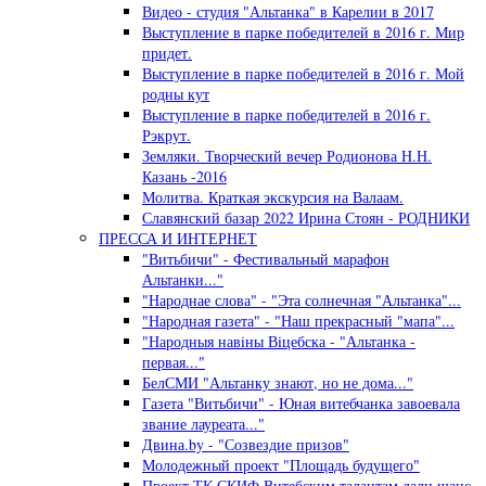
Видео - студия "Альтанка" в Карелии в 2017
Выступление в парке победителей в 2016 г. Мир
придет.
Выступление в парке победителей в 2016 г. Мой
родны кут
Выступление в парке победителей в 2016 г.
Рэкрут.
Земляки. Творческий вечер Родионова Н.Н.
Казань -2016
Молитва. Краткая экскурсия на Валаам.
Славянский базар 2022 Ирина Стоян - РОДНИКИ
ПРЕССА И ИНТЕРНЕТ
"Витьбичи" - Фестивальный марафон
Альтанки..."
"Народнае слова" - "Эта солнечная "Альтанка"...
"Народная газета" - "Наш прекрасный "мапа"...
"Народныя навiны Вiцебска - "Альтанка -
первая..."
БелСМИ "Альтанку знают, но не дома..."
Газета "Витьбичи" - Юная витебчанка завоевала
звание лауреата..."
Двина.by - "Созвездие призов"
Молодежный проект "Площадь будущего"
Проект ТК СКИФ Витебским талантам дали шанс