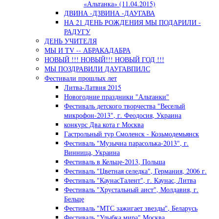
«Альтанка» (11.04.2015)
ДВИНА -ДЗВИНА -ДАУГАВА
НА 21 ДЕНЬ РОЖДЕНИЯ МЫ ПОДАРИЛИ -
РАДУГУ
ДЕНЬ УЧИТЕЛЯ
МЫ И TV -- АБРАКАДАБРА
НОВЫЙ !!! НОВЫЙ!!! НОВЫЙ ГОД !!!
МЫ ПОЗДРАВИЛИ ДАУГАВПИЛС
Фестивали прошлых лет
Литва-Латвия 2015
Новогодние праздники "Альтанки"
Фестиваль детского творчества "Веселый
микрофон-2013", г. Феодосия, Украина
конкурс Два кота г Москва
Гастрольный тур Смоленск - Козьмодемьянск
Фестиваль "Музычна парасолька-2013", г.
Винница, Украина
Фестиваль в Кельце-2013, Польша
Фестиваль "Цветная селедка", Германия, 2006 г.
Фестиваль "КаунасТалент", г. Каунас, Литва
Фестиваль "Хрустальный аист", Молдавия, г.
Бельце
Фестиваль "МТС зажигает звезды", Беларусь
Фестиваль "Улыбка мира" Москва