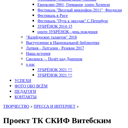
Еврокэмп-2001, Германия, озеро Хелензи
Фестиваль "Веселый микрофон-2011", Феодосия
Фестиваль в Риге
Фестиваль "Путь к звездам".С.Петербург
ЗУБРЁНОК 2014-15
центр ЗУБРЁНОК--день рождения
"Калейдоскоп талантов" 2018
Выступление в Национальной библиотеке
Латвия - Латгалия - Резекне 2017
Наша история
Смоленск -- Полёт над Днепром
о нас
ЗУБРЁНОК 2021 !!!
ЗУБРЁНОК 2021 !!!
УСПЕХИ
ФОТО ОБО ВСЁМ
ПЕДАГОГИ
КОНТАКТЫ
ТВОРЧЕСТВО
>
ПРЕССА И ИНТЕРНЕТ
>
Проект ТК СКИФ Витебским