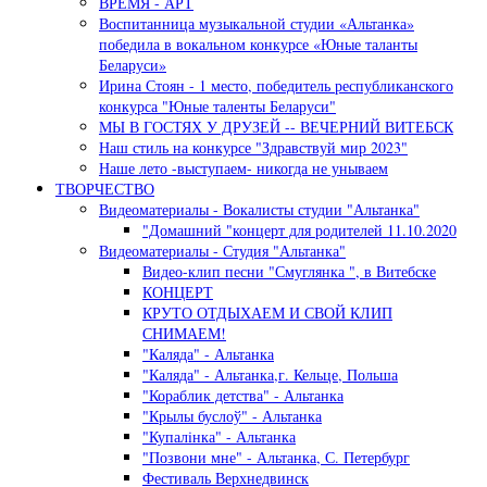
ВРЕМЯ - АРТ
Воспитанница музыкальной студии «Альтанка»
победила в вокальном конкурсе «Юные таланты
Беларуси»
Ирина Стоян - 1 место, победитель республиканского
конкурса "Юные таленты Беларуси"
МЫ В ГОСТЯХ У ДРУЗЕЙ -- ВЕЧЕРНИЙ ВИТЕБСК
Наш стиль на конкурсе "Здравствуй мир 2023"
Наше лето -выступаем- никогда не унываем
ТВОРЧЕСТВО
Видеоматериалы - Вокалисты студии "Альтанка"
"Домашний "концерт для родителей 11.10.2020
Видеоматериалы - Студия "Альтанка"
Видео-клип песни "Смуглянка ", в Витебске
КОНЦЕРТ
КРУТО ОТДЫХАЕМ И СВОЙ КЛИП
СНИМАЕМ!
"Каляда" - Альтанка
"Каляда" - Альтанка,г. Кельце, Польша
"Кораблик детства" - Альтанка
"Крылы буслоў" - Альтанка
"Купалiнка" - Альтанка
"Позвони мне" - Альтанка, С. Петербург
Фестиваль Верхнедвинск