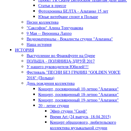
Статьи в прессе
Фотохроника БЕЛТА - Альтанке 15 лет
Юные витебчане споют в Польше
Песни коллектива
"Саксофон" Алина Торгунакова
9 Мая -- Вероника Лаппо
Видеоматериалы - Вокалисты студии "Альтанка"
Наша история
ИСТОРИЯ
Выступление во Франкфурте на Одере
ПОЛЬША - ПОЛЯНИЦА-ЗДРУЙ 2017
У нашего руководителя Юбилей!!!
Фестиваль "ПЕСНИ БЕЗ ГРАНИЦ "GOLDEN VOICE
2018" (Польша)
День рождения коллектива
Концерт, посвященный 10-летию "Альтанки"
Концерт, посвященный 18-летию "Альтанки"
Концерт, посвященный 19-летию "Альтанки"
20 - летие студии
Эфир студии "Скиф"
Время Art (24 выпуск, 18.04.2015)
Концерт образцового, любительского
коллектива музыкальной студии