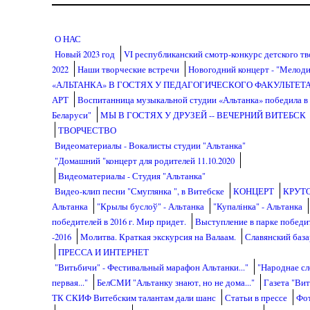
Перейти к основному содержанию
О НАС
Новый 2023 год
VI республиканский смотр-конкурс детского тв
2022
Наши творческие встречи
Новогодний концерт - "Мелод
«АЛЬТАНКА» В ГОСТЯХ У ПЕДАГОГИЧЕСКОГО ФАКУЛЬТЕТ
АРТ
Воспитанница музыкальной студии «Альтанка» победила в
Беларуси"
МЫ В ГОСТЯХ У ДРУЗЕЙ -- ВЕЧЕРНИЙ ВИТЕБСК
ТВОРЧЕСТВО
Видеоматериалы - Вокалисты студии "Альтанка"
"Домашний "концерт для родителей 11.10.2020
Видеоматериалы - Студия "Альтанка"
Видео-клип песни "Смуглянка ", в Витебске
КОНЦЕРТ
КРУТ
Альтанка
"Крылы буслоў" - Альтанка
"Купалiнка" - Альтанка
победителей в 2016 г. Мир придет.
Выступление в парке победит
-2016
Молитва. Краткая экскурсия на Валаам.
Славянский баз
ПРЕССА И ИНТЕРНЕТ
"Витьбичи" - Фестивальный марафон Альтанки..."
"Народнае сло
первая..."
БелСМИ "Альтанку знают, но не дома..."
Газета "Вит
ТК СКИФ Витебским талантам дали шанс
Статьи в прессе
Фот