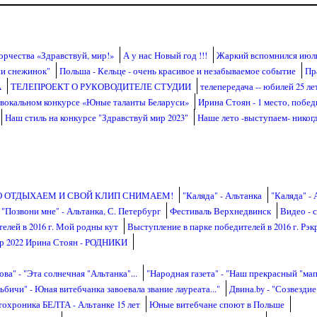
орчества «Здравствуй, мир!»
А у нас Новый год !!!
Жаркий вспомнился июл
ии снежинок"
Польша - Кельце - очень красивое и незабываемое событие
Пр
А
ТЕЛЕПРОЕКТ О РУКОВОДИТЕЛЕ СТУДИИ
телепередача -- юбилей 25 ле
 вокальном конкурсе «Юные таланты Беларуси»
Ирина Стоян - 1 место, побе
Наш стиль на конкурсе "Здравствуй мир 2023"
Наше лето -выступаем- никог
О ОТДЫХАЕМ И СВОЙ КЛИП СНИМАЕМ!
"Каляда" - Альтанка
"Каляда" - 
"Позвони мне" - Альтанка, С. Петербург
Фестиваль Верхнедвинск
Видео - 
елей в 2016 г. Мой родны кут
Выступление в парке победителей в 2016 г. Рэк
ар 2022 Ирина Стоян - РОДНИКИ
ва" - "Эта солнечная "Альтанка"...
"Народная газета" - "Наш прекрасный "мапа
ьбичи" - Юная витебчанка завоевала звание лауреата..."
Двина.by - "Созвездие
охроника БЕЛТА - Альтанке 15 лет
Юные витебчане споют в Польше