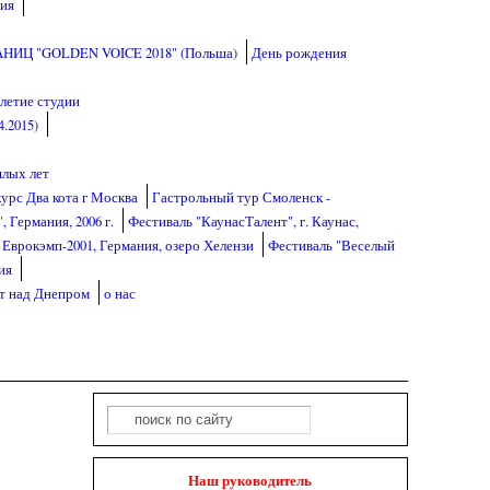
ия
АНИЦ "GOLDEN VOICE 2018" (Польша)
День рождения
- летие студии
.2015)
лых лет
урс Два кота г Москва
Гастрольный тур Смоленск -
, Германия, 2006 г.
Фестиваль "КаунасТалент", г. Каунас,
Еврокэмп-2001, Германия, озеро Хелензи
Фестиваль "Веселый
ия
ёт над Днепром
о нас
Поиск
Форма поиска
Наш руководитель