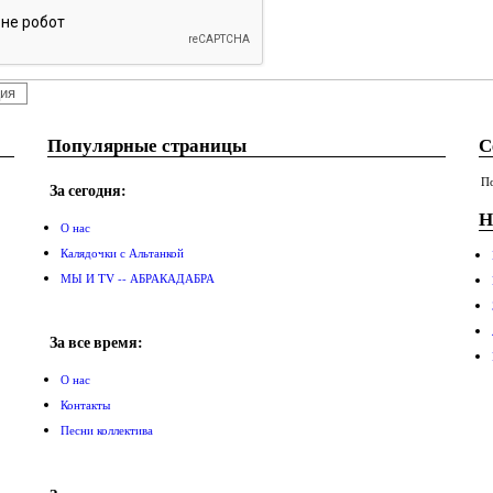
Популярные страницы
С
По
За сегодня:
Н
О нас
Калядочки с Альтанкой
МЫ И TV -- АБРАКАДАБРА
За все время:
О нас
Контакты
Песни коллектива