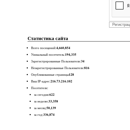
Статистика сайта
4,660,854
Всего посещений:
194,335
Уникальный посетитель:
34
Зарегистрированные Пользователи:
816
Незарегистрированные Пользователи:
128
Опубликованные страницы
216.73.216.102
Ваш IP-адрес:
Посетители:
622
за сегодня:
33,358
за неделю:
50,139
за месяц:
336,874
за год: