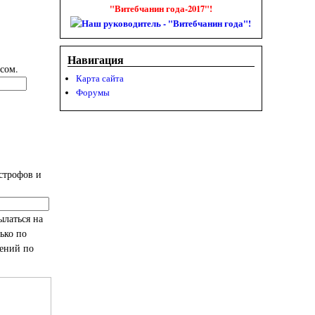
"Витебчанин года-2017"!
Навигация
сом.
Карта сайта
Форумы
строфов и
ылаться на
ько по
лений по