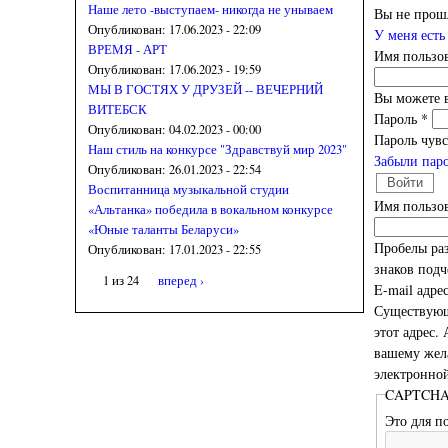
Наше лето -выступаем- никогда не унываем
Вы не прош
Опубликован:
17.06.2023 - 22:09
У меня есть
ВРЕМЯ - АРТ
Имя пользов
Опубликован:
17.06.2023 - 19:59
МЫ В ГОСТЯХ У ДРУЗЕЙ -- ВЕЧЕРНИЙ
Вы можете в
ВИТЕБСК
Пароль
*
Опубликован:
04.02.2023 - 00:00
Пароль чувс
Наш стиль на конкурсе "Здравствуй мир 2023"
Забыли пар
Опубликован:
26.01.2023 - 22:54
Воспитанница музыкальной студии
Имя пользо
«Альтанка» победила в вокальном конкурсе
«Юные таланты Беларуси»
Пробелы раз
Опубликован:
17.01.2023 - 22:55
знаков подч
1 из 24
вперед ›
E-mail адре
Существующи
этот адрес.
вашему жела
электронной
CAPTCH
Это для п