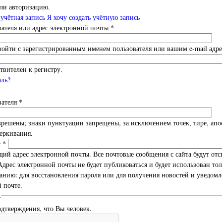
ли авторизацию.
 учётная запись
Я хочу создать учётную запись
ателя или адрес электронной почты
*
ойти с зарегистрированным именем пользователя или вашим e-mail адре
твителен к регистру.
оль?
вателя
*
решены; знаки пунктуации запрещены, за исключением точек, тире, апо
еркивания.
с
*
й адрес электронной почты. Все почтовые сообщения с сайта будут отс
 Адрес электронной почты не будет публиковаться и будет использован тол
нию: для восстановления пароля или для получения новостей и уведом
 почте.
A
одтверждения, что Вы человек.