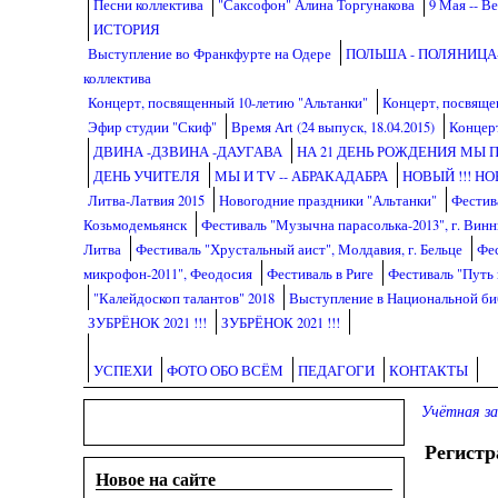
Песни коллектива
"Саксофон" Алина Торгунакова
9 Мая -- В
ИСТОРИЯ
Выступление во Франкфурте на Одере
ПОЛЬША - ПОЛЯНИЦА-
коллектива
Концерт, посвященный 10-летию "Альтанки"
Концерт, посвяще
Эфир студии "Скиф"
Время Art (24 выпуск, 18.04.2015)
Концерт
ДВИНА -ДЗВИНА -ДАУГАВА
НА 21 ДЕНЬ РОЖДЕНИЯ МЫ П
ДЕНЬ УЧИТЕЛЯ
МЫ И TV -- АБРАКАДАБРА
НОВЫЙ !!! НО
Литва-Латвия 2015
Новогодние праздники "Альтанки"
Фестив
Козьмодемьянск
Фестиваль "Музычна парасолька-2013", г. Винн
Литва
Фестиваль "Хрустальный аист", Молдавия, г. Бельце
Фес
микрофон-2011", Феодосия
Фестиваль в Риге
Фестиваль "Путь 
"Калейдоскоп талантов" 2018
Выступление в Национальной би
ЗУБРЁНОК 2021 !!!
ЗУБРЁНОК 2021 !!!
УСПЕХИ
ФОТО ОБО ВСЁМ
ПЕДАГОГИ
КОНТАКТЫ
Учётная за
Регистр
Новое на сайте