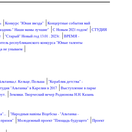
ь
Конкурс "Юная звезда"
Концертные события май
аздник-" Наши мамы лучшие"
С Новым 2021 годом!
СТУДИЯ
т
"Старый" Новый год 13.01 . 2023г.
ВРЕМЯ -
дитель республиканского конкурса "Юные таленты
да не унываем
Альтанка,г. Кельце, Польша
"Кораблик детства" -
студия "Альтанка" в Карелии в 2017
Выступление в парке
рут.
Земляки. Творческий вечер Родионова Н.Н. Казань
"...
"Народныя навiны Вiцебска - "Альтанка -
 призов"
Молодежный проект "Площадь будущего"
Проект