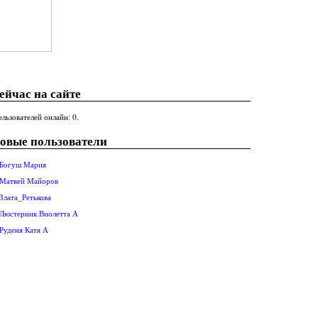
ейчас на сайте
льзователей онлайн: 0.
овые пользователи
Богуш Мария
Матвей Майоров
Злата_Ретькова
Люстерник Виолетта А
Руденя Катя А