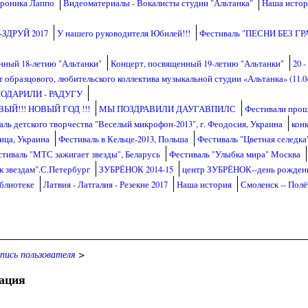
ероника Лаппо
Видеоматериалы - Вокалисты студии "Альтанка"
Наша истор
ЗДРУЙ 2017
У нашего руководителя Юбилей!!!
Фестиваль "ПЕСНИ БЕЗ ГР
нный 18-летию "Альтанки"
Концерт, посвященный 19-летию "Альтанки"
20 
 образцового, любительского коллектива музыкальной студии «Альтанка» (11.04
ОДАРИЛИ - РАДУГУ
ВЫЙ!!! НОВЫЙ ГОД !!!
МЫ ПОЗДРАВИЛИ ДАУГАВПИЛС
Фестивали прош
аль детского творчества "Веселый микрофон-2013", г. Феодосия, Украина
конк
ица, Украина
Фестиваль в Кельце-2013, Польша
Фестиваль "Цветная селедка"
тиваль "МТС зажигает звезды", Беларусь
Фестиваль "Улыбка мира" Москва
к звездам".С.Петербург
ЗУБРЁНОК 2014-15
центр ЗУБРЁНОК--день рожден
блиотеке
Латвия - Латгалия - Резекне 2017
Наша история
Смоленск -- Пол
пись пользователя
>
ация