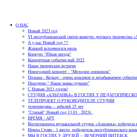
Перейти к основному содержанию
О НАС
Новый 2023 год
VI республиканский смотр-конкурс детского творчества «
А у нас Новый год !!!
Жаркий вспомнился июль
Конкурс "Юная звезда"
Концертные события май 2022
Наши творческие встречи
Новогодний концерт - "Мелодии снежинок"
Польша - Кельце - очень красивое и незабываемое событи
Праздник-" Наши мамы лучшие"
С Новым 2021 годом!
СТУДИЯ «АЛЬТАНКА» В ГОСТЯХ У ПЕДАГОГИЧЕСК
ТЕЛЕПРОЕКТ О РУКОВОДИТЕЛЕ СТУДИИ
телепередача -- юбилей 25 лет
"Старый" Новый год 13.01 . 2023г.
ВРЕМЯ - АРТ
Воспитанница музыкальной студии «Альтанка» победила 
Ирина Стоян - 1 место, победитель республиканского кон
МЫ В ГОСТЯХ У ДРУЗЕЙ -- ВЕЧЕРНИЙ ВИТЕБСК