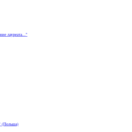
ие лауреата..."
 (Польша)