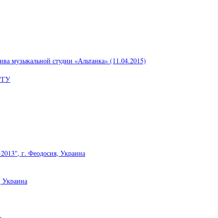
ива музыкальной студии «Альтанка» (11.04.2015)
УГУ
2013", г. Феодосия, Украина
, Украина
е