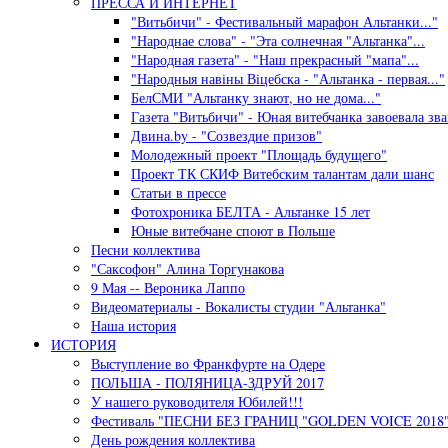
ПРЕССА И ИНТЕРНЕТ
"Витьбичи" - Фестивальный марафон Альтанки..."
"Народнае слова" - "Эта солнечная "Альтанка"...
"Народная газета" - "Наш прекрасный "мапа"...
"Народныя навiны Вiцебска - "Альтанка - первая..."
БелСМИ "Альтанку знают, но не дома..."
Газета "Витьбичи" - Юная витебчанка завоевала зван
Двина.by - "Созвездие призов"
Молодежный проект "Площадь будущего"
Проект ТК СКИФ Витебским талантам дали шанс
Статьи в прессе
Фотохроника БЕЛТА - Альтанке 15 лет
Юные витебчане споют в Польше
Песни коллектива
"Саксофон" Алина Торгунакова
9 Мая -- Вероника Лаппо
Видеоматериалы - Вокалисты студии "Альтанка"
Наша история
ИСТОРИЯ
Выступление во Франкфурте на Одере
ПОЛЬША - ПОЛЯНИЦА-ЗДРУЙ 2017
У нашего руководителя Юбилей!!!
Фестиваль "ПЕСНИ БЕЗ ГРАНИЦ "GOLDEN VOICE 2018"
День рождения коллектива