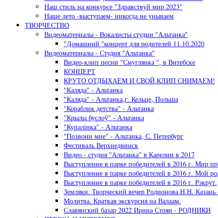
Наш стиль на конкурсе "Здравствуй мир 2023"
Наше лето -выступаем- никогда не унываем
ТВОРЧЕСТВО
Видеоматериалы - Вокалисты студии "Альтанка"
"Домашний "концерт для родителей 11.10.2020
Видеоматериалы - Студия "Альтанка"
Видео-клип песни "Смуглянка ", в Витебске
КОНЦЕРТ
КРУТО ОТДЫХАЕМ И СВОЙ КЛИП СНИМАЕМ!
"Каляда" - Альтанка
"Каляда" - Альтанка,г. Кельце, Польша
"Кораблик детства" - Альтанка
"Крылы буслоў" - Альтанка
"Купалiнка" - Альтанка
"Позвони мне" - Альтанка, С. Петербург
Фестиваль Верхнедвинск
Видео - студия "Альтанка" в Карелии в 2017
Выступление в парке победителей в 2016 г. Мир пр
Выступление в парке победителей в 2016 г. Мой ро
Выступление в парке победителей в 2016 г. Рэкрут.
Земляки. Творческий вечер Родионова Н.Н. Казань 
Молитва. Краткая экскурсия на Валаам.
Славянский базар 2022 Ирина Стоян - РОДНИКИ