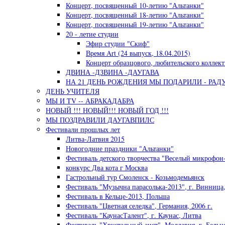
Концерт, посвященный 10-летию "Альтанки"
Концерт, посвященный 18-летию "Альтанки"
Концерт, посвященный 19-летию "Альтанки"
20 - летие студии
Эфир студии "Скиф"
Время Art (24 выпуск, 18.04.2015)
Концерт образцового, любительского коллект
ДВИНА -ДЗВИНА -ДАУГАВА
НА 21 ДЕНЬ РОЖДЕНИЯ МЫ ПОДАРИЛИ - РАД
ДЕНЬ УЧИТЕЛЯ
МЫ И TV -- АБРАКАДАБРА
НОВЫЙ !!! НОВЫЙ!!! НОВЫЙ ГОД !!!
МЫ ПОЗДРАВИЛИ ДАУГАВПИЛС
Фестивали прошлых лет
Литва-Латвия 2015
Новогодние праздники "Альтанки"
Фестиваль детского творчества "Веселый микрофон-
конкурс Два кота г Москва
Гастрольный тур Смоленск - Козьмодемьянск
Фестиваль "Музычна парасолька-2013", г. Винница
Фестиваль в Кельце-2013, Польша
Фестиваль "Цветная селедка", Германия, 2006 г.
Фестиваль "КаунасТалент", г. Каунас, Литва
Фестиваль "Хрустальный аист", Молдавия, г. Бельц