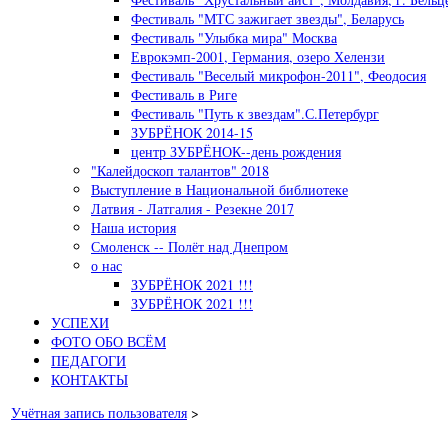
Фестиваль "МТС зажигает звезды", Беларусь
Фестиваль "Улыбка мира" Москва
Еврокэмп-2001, Германия, озеро Хелензи
Фестиваль "Веселый микрофон-2011", Феодосия
Фестиваль в Риге
Фестиваль "Путь к звездам".С.Петербург
ЗУБРЁНОК 2014-15
центр ЗУБРЁНОК--день рождения
"Калейдоскоп талантов" 2018
Выступление в Национальной библиотеке
Латвия - Латгалия - Резекне 2017
Наша история
Смоленск -- Полёт над Днепром
о нас
ЗУБРЁНОК 2021 !!!
ЗУБРЁНОК 2021 !!!
УСПЕХИ
ФОТО ОБО ВСЁМ
ПЕДАГОГИ
КОНТАКТЫ
Учётная запись пользователя
>